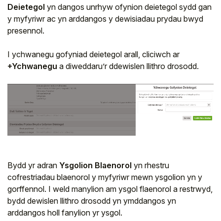
Deietegol
yn dangos unrhyw ofynion deietegol sydd gan
y myfyriwr ac yn arddangos y dewisiadau prydau bwyd
presennol.
I ychwanegu gofyniad deietegol arall, cliciwch ar
+Ychwanegu
a diweddaru’r ddewislen llithro drosodd.
Bydd yr adran
Ysgolion Blaenorol
yn rhestru
cofrestriadau blaenorol y myfyriwr mewn ysgolion yn y
gorffennol. I weld manylion am ysgol flaenorol a restrwyd,
bydd dewislen llithro drosodd yn ymddangos yn
arddangos holl fanylion yr ysgol.