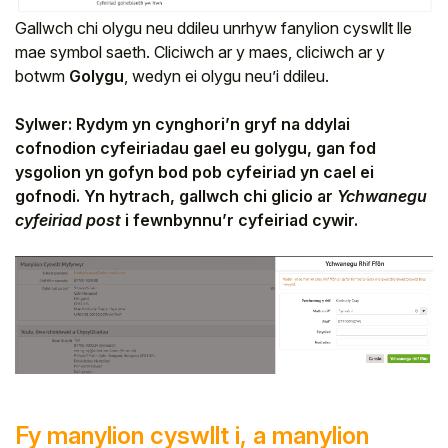
Gallwch chi olygu neu ddileu unrhyw fanylion cyswllt lle
mae symbol saeth. Cliciwch ar y maes, cliciwch ar y
botwm
Golygu
, wedyn ei olygu neu’i ddileu.
Sylwer: Rydym yn cynghori’n gryf na ddylai
cofnodion cyfeiriadau gael eu golygu, gan fod
ysgolion yn gofyn bod pob cyfeiriad yn cael ei
gofnodi. Yn hytrach, gallwch chi glicio ar
Ychwanegu
cyfeiriad post
i fewnbynnu’r cyfeiriad cywir.
Fy manylion cyswllt i, a manylion