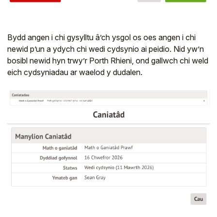
Bydd angen i chi gysylltu â’ch ysgol os oes angen i chi
newid p’un a ydych chi wedi cydsynio ai peidio. Nid yw’n
bosibl newid hyn trwy’r Porth Rhieni, ond gallwch chi weld
eich cydsyniadau ar waelod y dudalen.