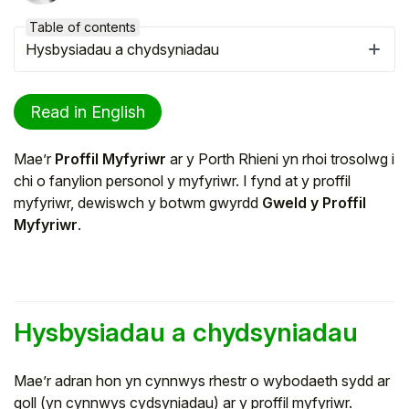
Table of contents
Hysbysiadau a chydsyniadau
Read in English
Mae’r
Proffil Myfyriwr
ar y Porth Rhieni yn rhoi trosolwg i
chi o fanylion personol y myfyriwr. I fynd at y proffil
myfyriwr, dewiswch y botwm gwyrdd
Gweld y Proffil
Myfyriwr
.
Helô!
I gael y cyngor gorau i chi, rhowch wybod i ni a
Hysbysiadau a chydsyniadau
ydych yn:
Mae’r adran hon yn cynnwys rhestr o wybodaeth sydd ar
Rhiant/Gwarcheidwad
goll (yn cynnwys cydsyniadau) ar y proffil myfyriwr.