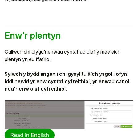
Enw’r plentyn
Gallwch chi olygu’r enwau cyntaf ac olaf y mae eich
plentyn yn eu ffafrio.
Sylwch y bydd angen i chi gysylltu â’ch ysgol i ofyn
iddi newid yr enw cyntaf cyfreithiol, yr enwau canol
neu’r enw olaf cyfreithiol.
Read in English