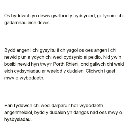
Os byddwch yn dewis gwrthod y cydsyniad, gofynnir i chi
gadarnhau eich dewis.
Bydd angen i chi gysylltu â’ch ysgol os oes angen i chi
newid p’un a ydych chi wedi cydsynio ai peidio. Nid yw’n
bosibl newid hyn trwy’r Porth Rhieni, ond gallwch chi weld
eich cydsyniadau ar waelod y dudalen. Cliciwch i gael
mwy o wybodaeth.
Pan fyddwch chi wedi darparu’r holl wybodaeth
angenrheidiol, bydd y dudalen yn dangos nad oes mwy o
hysbysiadau.