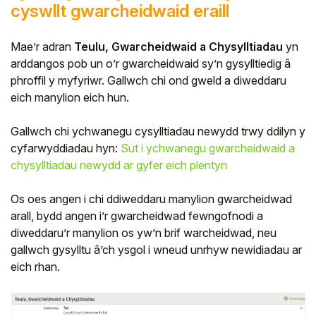
cyswllt gwarcheidwaid eraill
Mae’r adran
Teulu, Gwarcheidwaid a Chysylltiadau
yn
arddangos pob un o’r gwarcheidwaid sy’n gysylltiedig â
phroffil y myfyriwr. Gallwch chi ond gweld a diweddaru
eich manylion eich hun.
Gallwch chi ychwanegu cysylltiadau newydd trwy ddilyn y
cyfarwyddiadau hyn:
Sut i ychwanegu gwarcheidwaid a
chysylltiadau newydd ar gyfer eich plentyn
Os oes angen i chi ddiweddaru manylion gwarcheidwad
arall, bydd angen i’r gwarcheidwad fewngofnodi a
diweddaru’r manylion os yw’n brif warcheidwad, neu
gallwch gysylltu â’ch ysgol i wneud unrhyw newidiadau ar
eich rhan.