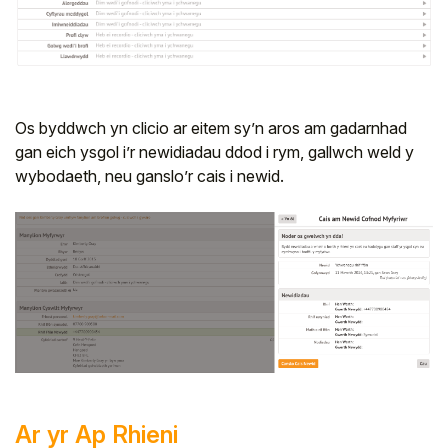
Os byddwch yn clicio ar eitem sy’n aros am gadarnhad
gan eich ysgol i’r newidiadau ddod i rym, gallwch weld y
wybodaeth, neu ganslo’r cais i newid.
Ar yr Ap Rhieni