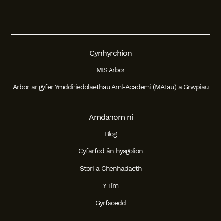
Cynhyrchion
MIS Arbor
Arbor ar gyfer Ymddiriedolaethau Aml-Academi (MATau) a Grwpiau
Amdanom ni
Blog
Cyfarfod â'n hysgolion
Stori a Chenhadaeth
Y Tîm
Gyrfaoedd