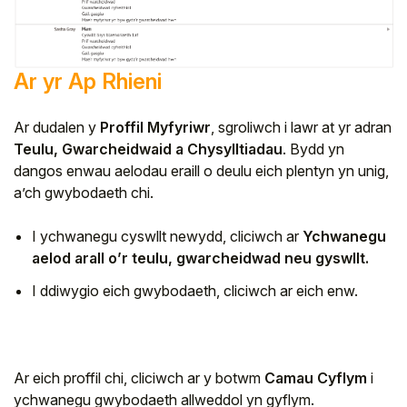
Ar yr Ap Rhieni
Ar dudalen y
Proffil Myfyriwr
, sgroliwch i lawr at yr adran
Teulu, Gwarcheidwaid a Chysylltiadau
. Bydd yn
dangos enwau aelodau eraill o deulu eich plentyn yn unig,
a’ch gwybodaeth chi.
I ychwanegu cyswllt newydd, cliciwch ar
Ychwanegu
aelod arall o’r teulu, gwarcheidwad neu gyswllt.
I ddiwygio eich gwybodaeth, cliciwch ar eich enw.
Ar eich proffil chi, cliciwch ar y botwm
Camau Cyflym
i
ychwanegu gwybodaeth allweddol yn gyflym.