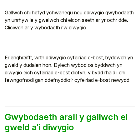
Gallwch chi hefyd ychwanegu neu ddiwygio gwybodaeth
yn unrhyw le y gwelwch chi eicon saeth ar yr ochr dde.
Cliciwch ar y wybodaeth i’w diwygio.
Er enghraifft, wrth ddiwygio cyfeiriad e-bost, byddwch yn
gweld y dudalen hon. Dylech wybod os byddwch yn
diwygio eich cyfeiriad e-bost diofyn, y bydd rhaid i chi
fewngofnodi gan ddefnyddio’r cyfeiriad e-bost newydd.
Gwybodaeth arall y gallwch ei
gweld a’i diwygio