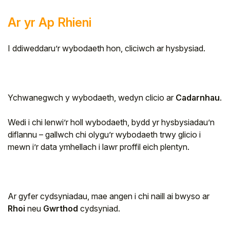
Ar yr Ap Rhieni
I ddiweddaru’r wybodaeth hon, cliciwch ar hysbysiad.
Ychwanegwch y wybodaeth, wedyn clicio ar
Cadarnhau
.
Wedi i chi lenwi’r holl wybodaeth, bydd yr hysbysiadau’n
diflannu – gallwch chi olygu’r wybodaeth trwy glicio i
mewn i’r data ymhellach i lawr proffil eich plentyn.
Ar gyfer cydsyniadau, mae angen i chi naill ai bwyso ar
Rhoi
neu
Gwrthod
cydsyniad.