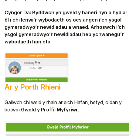
Myfyriwr
Cyngor Da: Byddwch yn gweld y baneri hyn o hyd ar
ôl i chi lenwi’r wybodaeth os oes angen i’ch ysgol
Aelod o staff
gymeradwyo’r newidiadau a wnaed. Arhoswch i’ch
ysgol gymeradwyo’r newidiadau heb ychwanegu’r
Partner
wybodaeth hon eto.
Ar y Porth Rhieni
Gallwch chi weld y rhain ar eich Hafan, hefyd, o dan y
botwm
Gweld y Proffil Myfyriwr
.