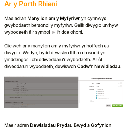
Ar y Porth Rhieni
Mae adran
Manylion am y Myfyriwr
yn cynnwys
gwybodaeth bersonol y myfyriwr. Gellir diwygio unrhyw
wybodaeth â’r symbol
i’r dde ohoni.
Cliciwch ar y manylion am y myfyriwr yr hoffech eu
diwygio. Wedyn, bydd dewislen llithro drosodd yn
ymddangos i chi ddiweddaru’r wybodaeth. Ar ôl
diweddaru’r wybodaeth, dewiswch
Cadw’r Newidiadau
.
Mae’r adran
Dewisiadau Prydau Bwyd a Gofynion