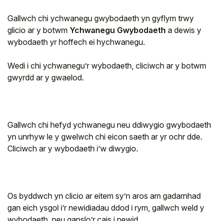
Gallwch chi ychwanegu gwybodaeth yn gyflym trwy
glicio ar y botwm
Ychwanegu Gwybodaeth
a dewis y
wybodaeth yr hoffech ei hychwanegu.
Wedi i chi ychwanegu’r wybodaeth, cliciwch ar y botwm
gwyrdd ar y gwaelod.
Gallwch chi hefyd ychwanegu neu ddiwygio gwybodaeth
yn unrhyw le y gwelwch chi eicon saeth ar yr ochr dde.
Cliciwch ar y wybodaeth i’w diwygio.
Os byddwch yn clicio ar eitem sy’n aros am gadarnhad
gan eich ysgol i’r newidiadau ddod i rym, gallwch weld y
wybodaeth, neu ganslo’r cais i newid.