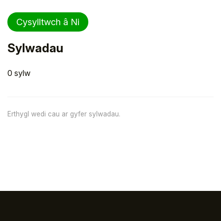
Cysylltwch â Ni
Sylwadau
0 sylw
Erthygl wedi cau ar gyfer sylwadau.