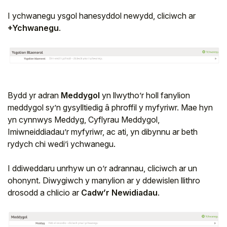
I ychwanegu ysgol hanesyddol newydd, cliciwch ar
+Ychwanegu
.
Bydd yr adran
Meddygol
yn llwytho’r holl fanylion
meddygol sy’n gysylltiedig â phroffil y myfyriwr. Mae hyn
yn cynnwys Meddyg, Cyflyrau Meddygol,
Imiwneiddiadau’r myfyriwr, ac ati, yn dibynnu ar beth
rydych chi wedi’i ychwanegu.
I ddiweddaru unrhyw un o’r adrannau, cliciwch ar un
ohonynt. Diwygiwch y manylion ar y ddewislen llithro
drosodd a chlicio ar
Cadw’r Newidiadau
.