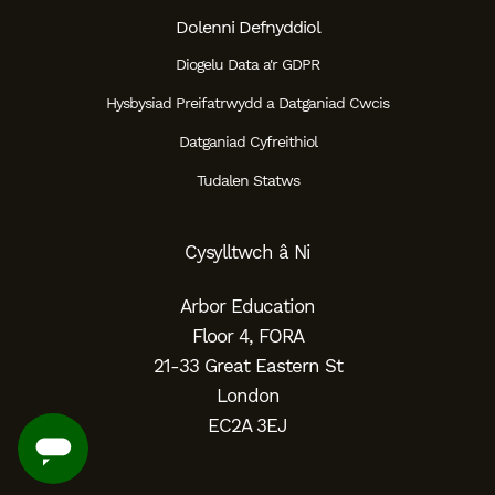
Dolenni Defnyddiol
Diogelu Data a'r GDPR
Hysbysiad Preifatrwydd a Datganiad Cwcis
Datganiad Cyfreithiol
Tudalen Statws
Cysylltwch â Ni
Arbor Education
Floor 4, FORA
21-33 Great Eastern St
London
EC2A 3EJ