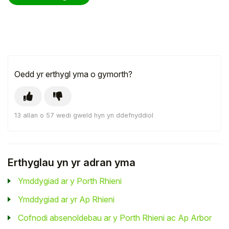
Oedd yr erthygl yma o gymorth?
13 allan o 57 wedi gweld hyn yn ddefnyddiol
Erthyglau yn yr adran yma
Ymddygiad ar y Porth Rhieni
Ymddygiad ar yr Ap Rhieni
Cofnodi absenoldebau ar y Porth Rhieni ac Ap Arbor