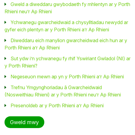
Gweld a diweddaru gwybodaeth fy mhlentyn ar y Porth
Rhieni neu’r Ap Rhieni
Ychwanegu gwarcheidwaid a chysylltiadau newydd ar
gyfer eich plentyn ar y Porth Rhieni a’r Ap Rhieni
Diweddaru eich manylion gwarcheidwad eich hun ar y
Porth Rhieni a’r Ap Rhieni
Sut ydw i’n ychwanegu fy rhif Yswiriant Gwladol (NI) ar
y Porth Rhieni?
Negeseuon mewn ap yn y Porth Rhieni a’r Ap Rhieni
Trefnu Ymgynghoriadau â Gwarcheidwaid
(Nosweithiau Rhieni) ar y Porth Rhieni neu’r Ap Rhieni
Presenoldeb ar y Porth Rhieni a’r Ap Rhieni
Gweld mwy