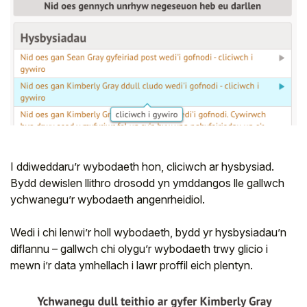
I ddiweddaru’r wybodaeth hon, cliciwch ar hysbysiad.
Bydd dewislen llithro drosodd yn ymddangos lle gallwch
ychwanegu’r wybodaeth angenrheidiol.
Wedi i chi lenwi’r holl wybodaeth, bydd yr hysbysiadau’n
diflannu – gallwch chi olygu’r wybodaeth trwy glicio i
mewn i’r data ymhellach i lawr proffil eich plentyn.