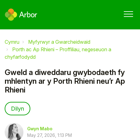
Cymru
Myfyrwyr a Gwarcheidwaid
Porth ac Ap Rhieni – Proffiliau, negeseuon a
chyfarfodydd
Gweld a diweddaru gwybodaeth fy
mhlentyn ar y Porth Rhieni neu’r Ap
Rhieni
Not yet followed by anyone
Dilyn
Gwyn Mabo
May 27, 2026, 1:13 PM